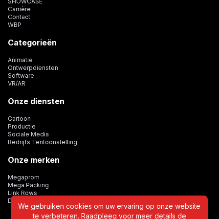
SHOWCASE
Carrière
Contact
WBP
Categorieën
Animatie
Ontwerpdiensten
Software
VR/AR
Onze diensten
Cartoon
Productie
Sociale Media
Bedrijfs Tentoonstelling
Onze merken
Megaprom
Mega Packing
Link Rows
Dijital Card
We gebruiken cookies om uw ervaring op onze website
te verbeteren. Raadpleeg voor meer details de