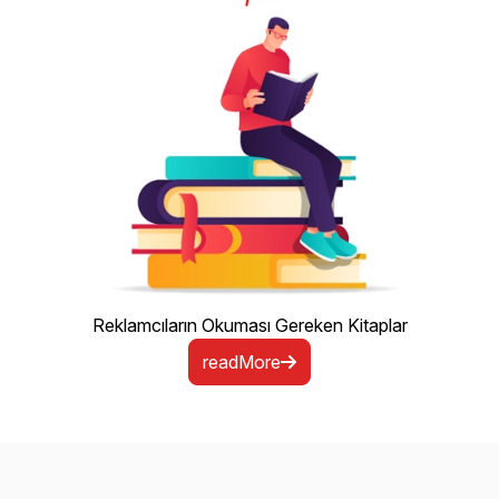
Reklamcıların Okuması Gereken Kitaplar
readMore