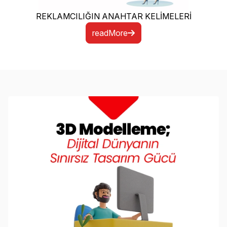
REKLAMCILIĞIN ANAHTAR KELİMELERİ
readMore