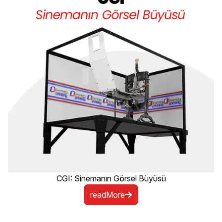
CGI: Sinemanın Görsel Büyüsü
readMore