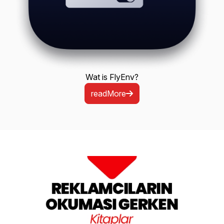
Wat is FlyEnv?
readMore