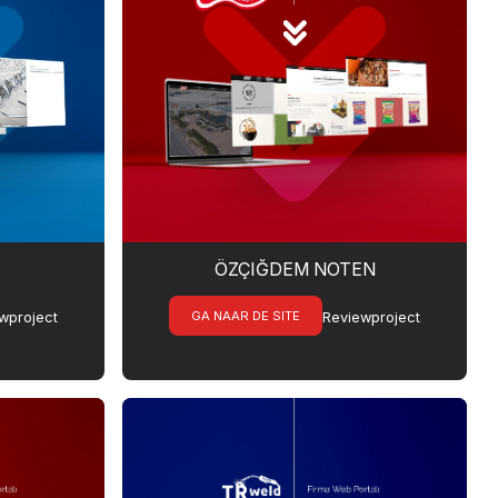
ÖZÇIĞDEM NOTEN
GA NAAR DE SITE
wproject
Reviewproject