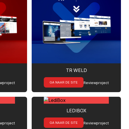
TR WELD
GA NAAR DE SITE
wproject
Reviewproject
LEDIBOX
GA NAAR DE SITE
wproject
Reviewproject