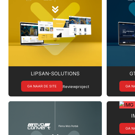
LIPSAN-SOLUTIONS
G
GA NAAR DE SITE
GA N
Reviewproject
I
GA N