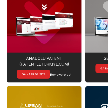
ANADOLU PATENT
S
(PATENTLETURKIYE.COM)
GA N
GA NAAR DE SITE
Reviewproject