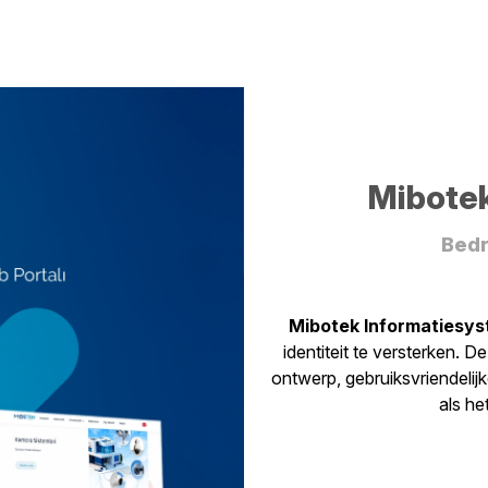
Mibote
Bedr
Mibotek Informatiesy
identiteit te versterken.
ontwerp, gebruiksvriendelij
als he