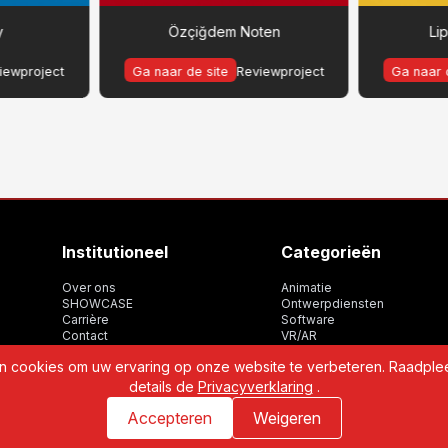
y
Özçiğdem Noten
Li
iewproject
Ga naar de site
Reviewproject
Ga naar 
Institutioneel
Categorieën
Over ons
Animatie
SHOWCASE
Ontwerpdiensten
Carrière
Software
Contact
VR/AR
WBP
 cookies om uw ervaring op onze website te verbeteren. Raadpl
details de
Privacyverklaring
.
Accepteren
Weigeren