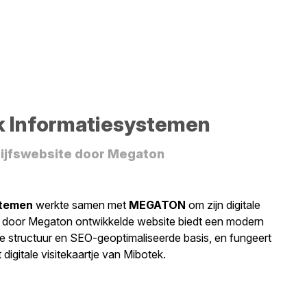
k Informatiesystemen
ijfswebsite door Megaton
stemen
werkte samen met
MEGATON
om zijn digitale
 De door Megaton ontwikkelde website biedt een modern
ke structuur en SEO-geoptimaliseerde basis, en fungeert
t digitale visitekaartje van Mibotek.