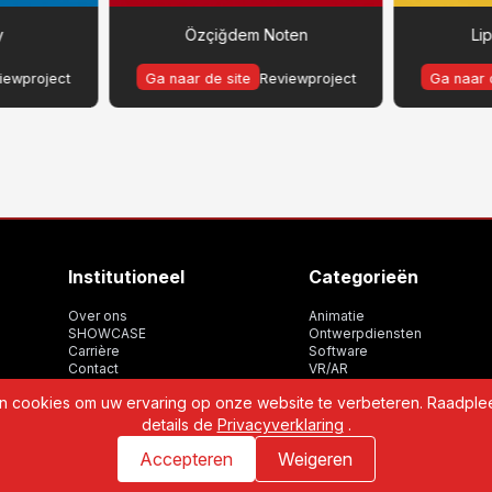
y
Özçiğdem Noten
Li
iewproject
Ga naar de site
Reviewproject
Ga naar 
Institutioneel
Categorieën
Over ons
Animatie
SHOWCASE
Ontwerpdiensten
Carrière
Software
Contact
VR/AR
WBP
 cookies om uw ervaring op onze website te verbeteren. Raadpl
details de
Privacyverklaring
.
Accepteren
Weigeren