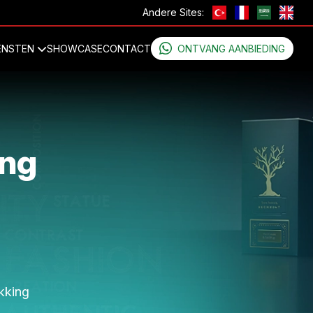
Andere Sites:
ENSTEN
SHOWCASE
CONTACT
ONTVANG AANBIEDING
ing
kking