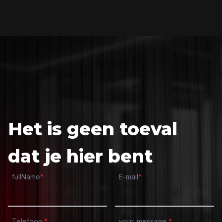
Het is geen toeval
dat je hier bent
fullName
*
E-mail
*
Telefoon
*
your_message
*