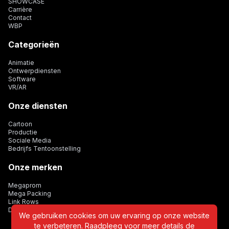
SHOWCASE
Carrière
Contact
WBP
Categorieën
Animatie
Ontwerpdiensten
Software
VR/AR
Onze diensten
Cartoon
Productie
Sociale Media
Bedrijfs Tentoonstelling
Onze merken
Megaprom
Mega Packing
Link Rows
Dijital Card
We gebruiken cookies om uw ervaring op onze website
te verbeteren. Raadpleeg voor meer details de