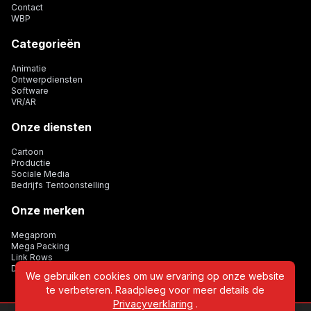
Contact
WBP
Categorieën
Animatie
Ontwerpdiensten
Software
VR/AR
Onze diensten
Cartoon
Productie
Sociale Media
Bedrijfs Tentoonstelling
Onze merken
Megaprom
Mega Packing
Link Rows
Dijital Card
We gebruiken cookies om uw ervaring op onze website
te verbeteren. Raadpleeg voor meer details de
Privacyverklaring
.