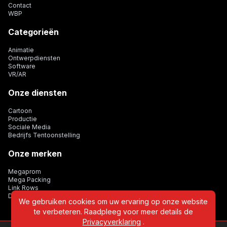
Contact
WBP
Categorieën
Animatie
Ontwerpdiensten
Software
VR/AR
Onze diensten
Cartoon
Productie
Sociale Media
Bedrijfs Tentoonstelling
Onze merken
Megaprom
Mega Packing
Link Rows
Dijital Card
We gebruiken cookies om uw ervaring op onze website
te verbeteren. Raadpleeg voor meer details de
Privacyverklaring
.