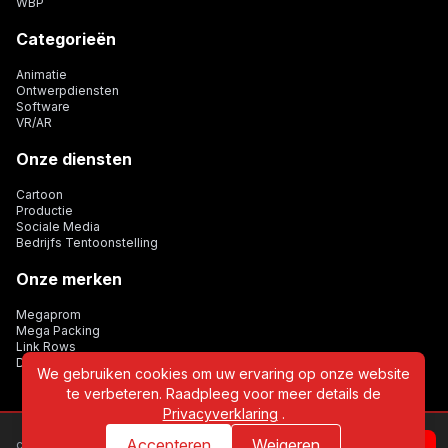
WBP
Categorieën
Animatie
Ontwerpdiensten
Software
VR/AR
Onze diensten
Cartoon
Productie
Sociale Media
Bedrijfs Tentoonstelling
Onze merken
Megaprom
Mega Packing
Link Rows
Dijital Card
We gebruiken cookies om uw ervaring op onze website
te verbeteren. Raadpleeg voor meer details de
Privacyverklaring
.
Accepteren
Weigeren
copyright