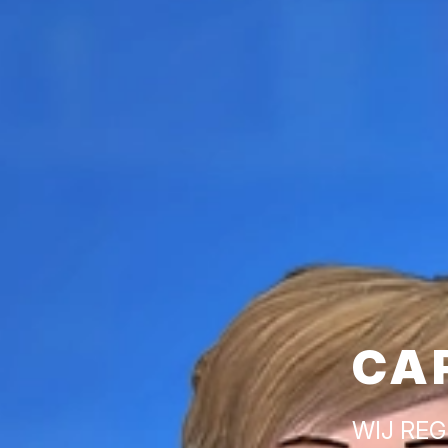
CA
WIJ REG