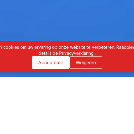
 cookies om uw ervaring op onze website te verbeteren. Raadpl
details de
Privacyverklaring
.
Accepteren
Weigeren
Diensten
Animatie
Cartoon