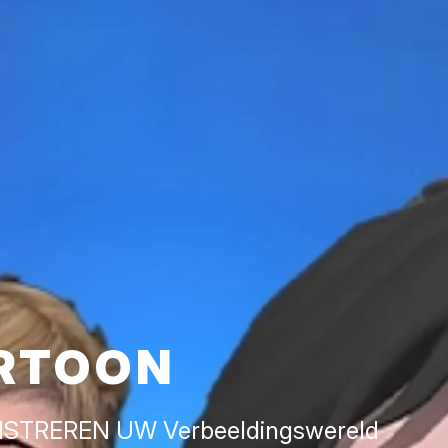
RTOON
ISTREREN UW Verbeeldingswereld