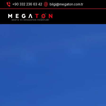
+90 332 236 63 42
bilgi@megaton.com.tr
ONTVANG AANBIEDING